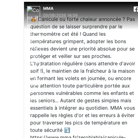
MMA
05/08/2026 14:56
🔥 Canicule ou forte chaleur annoncée ? Pas
question de se laisser surprendre par le
thermomètre cet été ! Quand les
températures grimpent, adopter les bons
réflexes devient une priorité absolue pour se
protéger et veiller sur ses proches.
L'hydratation régulière (sans attendre d'avoir
soif !), le maintien de la fraîcheur à la maison
en fermant les volets en journée, ou encore
une attention toute particulière portée aux
personnes vulnérables comme les enfants et
les seniors... Autant de gestes simples mais
essentiels à intégrer au quotidien. MMA vous
rappelle les règles d'or et les erreurs à éviter
pour traverser les pics de température en
toute sécurité ⤵️
https://www.mma.fr/zeroblabla/canicule-