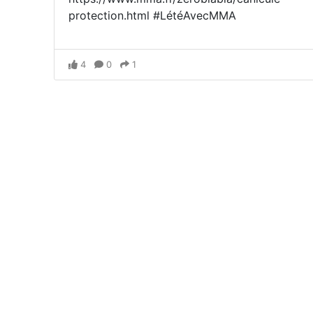
protection.html #LétéAvecMMA
4
0
1