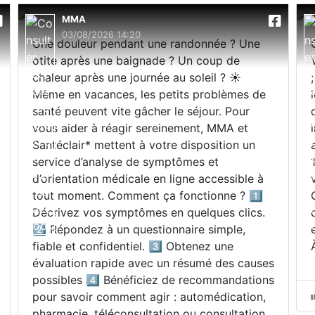
MMA
03/08/2026 14:20
Une douleur pendant une randonnée ? Une
otite après une baignade ? Un coup de
chaleur après une journée au soleil ? ☀️
Même en vacances, les petits problèmes de
santé peuvent vite gâcher le séjour. Pour
vous aider à réagir sereinement, MMA et
Santéclair* mettent à votre disposition un
service d’analyse de symptômes et
d’orientation médicale en ligne accessible à
tout moment. Comment ça fonctionne ? 1️⃣
Décrivez vos symptômes en quelques clics.
2️⃣ Répondez à un questionnaire simple,
fiable et confidentiel. 3️⃣ Obtenez une
évaluation rapide avec un résumé des causes
possibles 4️⃣ Bénéficiez de recommandations
pour savoir comment agir : automédication,
pharmacie, téléconsultation ou consultation