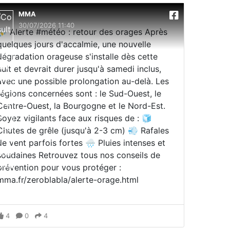
MMA
30/07/2026 11:40
⛈️ Alerte #météo : retour des orages Après
quelques jours d'accalmie, une nouvelle
dégradation orageuse s'installe dès cette
nuit et devrait durer jusqu'à samedi inclus,
avec une possible prolongation au-delà. Les
régions concernées sont : le Sud-Ouest, le
Centre-Ouest, la Bourgogne et le Nord-Est.
Soyez vigilants face aux risques de : 🧊
Chutes de grêle (jusqu'à 2-3 cm) 💨 Rafales
de vent parfois fortes 🌧️ Pluies intenses et
soudaines Retrouvez tous nos conseils de
prévention pour vous protéger :
mma.fr/zeroblabla/alerte-orage.html
4
0
4