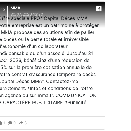
MMA
30/07/2026 13:33
Offre spéciale PRO* Capital Décès MMA
Votre entreprise est un patrimoine à protéger
; MMA propose des solutions afin de pallier
le décès ou la perte totale et irréversible
d'autonomie d'un collaborateur
indispensable ou d'un associé. Jusqu'au 31
août 2026, bénéficiez d'une réduction de
15% sur la première cotisation annuelle de
votre contrat d'assurance temporaire décès
Capital Décès MMA*. Contactez-moi
directement. *Infos et conditions de l'offre
en agence ou sur mma.fr. COMMUNICATION
À CARACTÈRE PUBLICITAIRE #Publicité
1
0
3