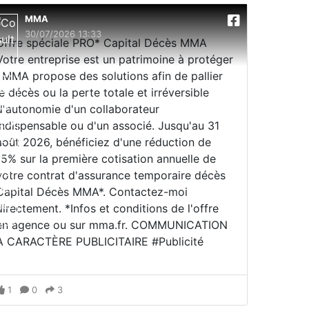
MMA
30/07/2026 13:33
Offre spéciale PRO* Capital Décès MMA
Votre entreprise est un patrimoine à protéger
; MMA propose des solutions afin de pallier
le décès ou la perte totale et irréversible
d'autonomie d'un collaborateur
indispensable ou d'un associé. Jusqu'au 31
août 2026, bénéficiez d'une réduction de
15% sur la première cotisation annuelle de
votre contrat d'assurance temporaire décès
Capital Décès MMA*. Contactez-moi
directement. *Infos et conditions de l'offre
en agence ou sur mma.fr. COMMUNICATION
À CARACTÈRE PUBLICITAIRE #Publicité
1
0
3