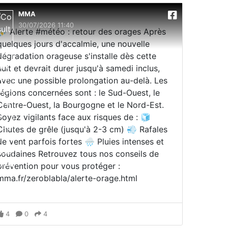
MMA
30/07/2026 11:40
⛈️ Alerte #météo : retour des orages Après
quelques jours d'accalmie, une nouvelle
dégradation orageuse s'installe dès cette
nuit et devrait durer jusqu'à samedi inclus,
avec une possible prolongation au-delà. Les
régions concernées sont : le Sud-Ouest, le
Centre-Ouest, la Bourgogne et le Nord-Est.
Soyez vigilants face aux risques de : 🧊
Chutes de grêle (jusqu'à 2-3 cm) 💨 Rafales
de vent parfois fortes 🌧️ Pluies intenses et
soudaines Retrouvez tous nos conseils de
prévention pour vous protéger :
mma.fr/zeroblabla/alerte-orage.html
4
0
4