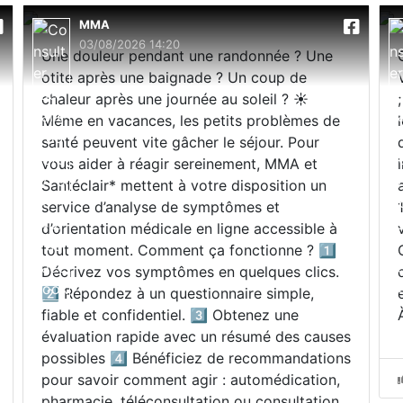
MMA
03/08/2026 14:20
Une douleur pendant une randonnée ? Une
otite après une baignade ? Un coup de
chaleur après une journée au soleil ? ☀️
Même en vacances, les petits problèmes de
santé peuvent vite gâcher le séjour. Pour
vous aider à réagir sereinement, MMA et
Santéclair* mettent à votre disposition un
service d’analyse de symptômes et
d’orientation médicale en ligne accessible à
tout moment. Comment ça fonctionne ? 1️⃣
Décrivez vos symptômes en quelques clics.
2️⃣ Répondez à un questionnaire simple,
fiable et confidentiel. 3️⃣ Obtenez une
évaluation rapide avec un résumé des causes
possibles 4️⃣ Bénéficiez de recommandations
pour savoir comment agir : automédication,
pharmacie, téléconsultation ou consultation