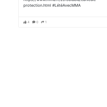
protection.html #LétéAvecMMA
4
0
1