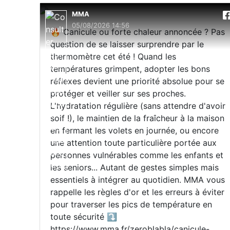
MMA
05/08/2026 14:56
🔥 Canicule ou forte chaleur annoncée ? Pas
question de se laisser surprendre par le
thermomètre cet été ! Quand les
températures grimpent, adopter les bons
réflexes devient une priorité absolue pour se
protéger et veiller sur ses proches.
L'hydratation régulière (sans attendre d'avoir
soif !), le maintien de la fraîcheur à la maison
en fermant les volets en journée, ou encore
une attention toute particulière portée aux
personnes vulnérables comme les enfants et
les seniors... Autant de gestes simples mais
essentiels à intégrer au quotidien. MMA vous
rappelle les règles d'or et les erreurs à éviter
pour traverser les pics de température en
toute sécurité ⤵️
https://www.mma.fr/zeroblabla/canicule-