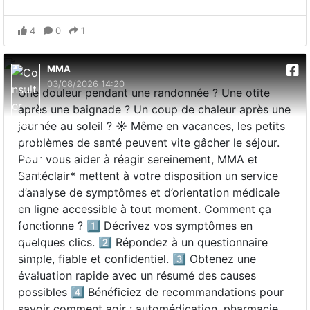
4
0
1
MMA
03/08/2026 14:20
Une douleur pendant une randonnée ? Une otite
après une baignade ? Un coup de chaleur après une
journée au soleil ? ☀️ Même en vacances, les petits
problèmes de santé peuvent vite gâcher le séjour.
Pour vous aider à réagir sereinement, MMA et
Santéclair* mettent à votre disposition un service
d’analyse de symptômes et d’orientation médicale
en ligne accessible à tout moment. Comment ça
fonctionne ? 1️⃣ Décrivez vos symptômes en
quelques clics. 2️⃣ Répondez à un questionnaire
simple, fiable et confidentiel. 3️⃣ Obtenez une
évaluation rapide avec un résumé des causes
possibles 4️⃣ Bénéficiez de recommandations pour
savoir comment agir : automédication, pharmacie,