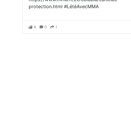
protection.html #LétéAvecMMA
4
0
1