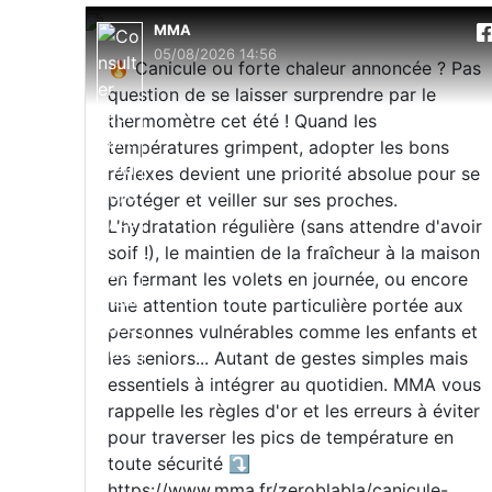
MMA
05/08/2026 14:56
🔥 Canicule ou forte chaleur annoncée ? Pas
question de se laisser surprendre par le
thermomètre cet été ! Quand les
températures grimpent, adopter les bons
réflexes devient une priorité absolue pour se
protéger et veiller sur ses proches.
L'hydratation régulière (sans attendre d'avoir
soif !), le maintien de la fraîcheur à la maison
en fermant les volets en journée, ou encore
une attention toute particulière portée aux
personnes vulnérables comme les enfants et
les seniors... Autant de gestes simples mais
essentiels à intégrer au quotidien. MMA vous
rappelle les règles d'or et les erreurs à éviter
pour traverser les pics de température en
toute sécurité ⤵️
https://www.mma.fr/zeroblabla/canicule-