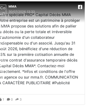
MMA
30/07/2026 13:33
Offre spéciale PRO* Capital Décès MMA
Votre entreprise est un patrimoine à protéger
; MMA propose des solutions afin de pallier
le décès ou la perte totale et irréversible
d'autonomie d'un collaborateur
indispensable ou d'un associé. Jusqu'au 31
août 2026, bénéficiez d'une réduction de
15% sur la première cotisation annuelle de
votre contrat d'assurance temporaire décès
Capital Décès MMA*. Contactez-moi
directement. *Infos et conditions de l'offre
en agence ou sur mma.fr. COMMUNICATION
À CARACTÈRE PUBLICITAIRE #Publicité
1
0
3