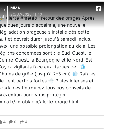
MMA
30/07/2026 11:40
⛈️ Alerte #météo : retour des orages Après
quelques jours d'accalmie, une nouvelle
dégradation orageuse s'installe dès cette
nuit et devrait durer jusqu'à samedi inclus,
avec une possible prolongation au-delà. Les
régions concernées sont : le Sud-Ouest, le
Centre-Ouest, la Bourgogne et le Nord-Est.
Soyez vigilants face aux risques de : 🧊
Chutes de grêle (jusqu'à 2-3 cm) 💨 Rafales
de vent parfois fortes 🌧️ Pluies intenses et
soudaines Retrouvez tous nos conseils de
prévention pour vous protéger :
mma.fr/zeroblabla/alerte-orage.html
4
0
4