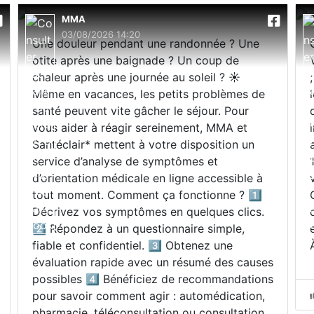
MMA
03/08/2026 14:20
Une douleur pendant une randonnée ? Une
otite après une baignade ? Un coup de
chaleur après une journée au soleil ? ☀️
Même en vacances, les petits problèmes de
santé peuvent vite gâcher le séjour. Pour
vous aider à réagir sereinement, MMA et
Santéclair* mettent à votre disposition un
service d’analyse de symptômes et
d’orientation médicale en ligne accessible à
tout moment. Comment ça fonctionne ? 1️⃣
Décrivez vos symptômes en quelques clics.
2️⃣ Répondez à un questionnaire simple,
fiable et confidentiel. 3️⃣ Obtenez une
évaluation rapide avec un résumé des causes
possibles 4️⃣ Bénéficiez de recommandations
pour savoir comment agir : automédication,
pharmacie, téléconsultation ou consultation