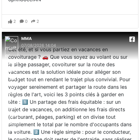
2
0
2
MMA
07/08/2026 14:04
Cet été, et si vous partiez en vacances en
covoiturage ? 🚗 Que vous soyez au volant ou sur
le siège passager, covoiturer sur la route des
vacances est la solution idéale pour alléger son
budget tout en rendant le trajet plus convivial. Pour
voyager sereinement et partager la route dans les
règles de l'art, voici les 3 points clés à garder en
tête : 1️⃣ Un partage des frais équitable : sur un
trajet de vacances, on additionne les frais directs
(carburant, péages, parking) et on divise tout
simplement le total par le nombre d'occupants dans
la voiture. 2️⃣ Une règle simple : pour le conducteur,
le covoiturage doit rester de l'entraide, sans réaliser