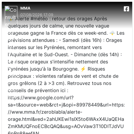
MMA
07/08/2026 17:09
⛈️ Alerte #météo : retour des orages Après
quelques jours de calme, une nouvelle vague
orageuse gagne la France dès ce week-end. 🌩️ Les
prévisions attendues : - Samedi (dès 16h) : Orages
intenses sur les Pyrénées, remontant vers
l'Aquitaine et le Sud-Ouest. - Dimanche (dès 14h) :
Le risque orageux s'intensifie nettement des
Pyrénées jusqu'à la Bourgogne. ⚡ Risques
principaux : violentes rafales de vent et chute de
gros grêlons (2 à >3 cm). Retrouvez tous nos
conseils de prévention ici :
https://www.google.com/url?
sa=t&source=web&rct=j&opi=89978449&url=https:
//www.mma.fr/zeroblabla/alerte-
orage.html&ved=2ahUKEwi1sIX5to6WAxX4UaQEHa
ZmKMUQFnoECBcQAQ&usg=AOvVaw3T10DITJdVU
6pRn88eefAN