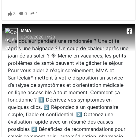
3
0
1
MMA
03/08/2026 14:20
Une douleur pendant une randonnée ? Une otite
après une baignade ? Un coup de chaleur après une
journée au soleil ? ☀️ Même en vacances, les petits
problèmes de santé peuvent vite gâcher le séjour.
Pour vous aider à réagir sereinement, MMA et
Santéclair* mettent à votre disposition un service
d’analyse de symptômes et d’orientation médicale
en ligne accessible à tout moment. Comment ça
fonctionne ? 1️⃣ Décrivez vos symptômes en
quelques clics. 2️⃣ Répondez à un questionnaire
simple, fiable et confidentiel. 3️⃣ Obtenez une
évaluation rapide avec un résumé des causes
possibles 4️⃣ Bénéficiez de recommandations pour
savoir comment agir : automédication, pharmacie,