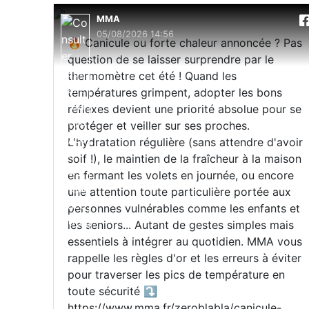
MMA
05/08/2026 14:56
🔥 Canicule ou forte chaleur annoncée ? Pas
question de se laisser surprendre par le
thermomètre cet été ! Quand les
températures grimpent, adopter les bons
réflexes devient une priorité absolue pour se
protéger et veiller sur ses proches.
L'hydratation régulière (sans attendre d'avoir
soif !), le maintien de la fraîcheur à la maison
en fermant les volets en journée, ou encore
une attention toute particulière portée aux
personnes vulnérables comme les enfants et
les seniors... Autant de gestes simples mais
essentiels à intégrer au quotidien. MMA vous
rappelle les règles d'or et les erreurs à éviter
pour traverser les pics de température en
toute sécurité ⤵️
https://www.mma.fr/zeroblabla/canicule-