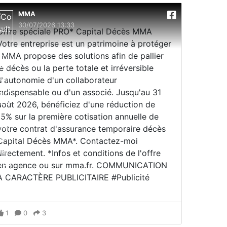
MMA
30/07/2026 13:33
Offre spéciale PRO* Capital Décès MMA
Votre entreprise est un patrimoine à protéger
; MMA propose des solutions afin de pallier
le décès ou la perte totale et irréversible
d'autonomie d'un collaborateur
indispensable ou d'un associé. Jusqu'au 31
août 2026, bénéficiez d'une réduction de
15% sur la première cotisation annuelle de
votre contrat d'assurance temporaire décès
Capital Décès MMA*. Contactez-moi
directement. *Infos et conditions de l'offre
en agence ou sur mma.fr. COMMUNICATION
À CARACTÈRE PUBLICITAIRE #Publicité
1
0
3