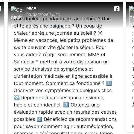
MMA
03/08/2026 14:20
Une douleur pendant une randonnée ? Une
otite après une baignade ? Un coup de
chaleur après une journée au soleil ? ☀️
Même en vacances, les petits problèmes de
santé peuvent vite gâcher le séjour. Pour
vous aider à réagir sereinement, MMA et
Santéclair* mettent à votre disposition un
service d’analyse de symptômes et
d’orientation médicale en ligne accessible à
tout moment. Comment ça fonctionne ? 1️⃣
Décrivez vos symptômes en quelques clics.
2️⃣ Répondez à un questionnaire simple,
fiable et confidentiel. 3️⃣ Obtenez une
évaluation rapide avec un résumé des causes
possibles 4️⃣ Bénéficiez de recommandations
pour savoir comment agir : automédication,
pharmacie, téléconsultation ou consultation