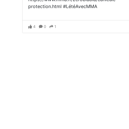
protection.html #LétéAvecMMA
4
0
1