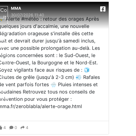
MMA
30/07/2026 11:40
⛈️ Alerte #météo : retour des orages Après
quelques jours d'accalmie, une nouvelle
dégradation orageuse s'installe dès cette
nuit et devrait durer jusqu'à samedi inclus,
avec une possible prolongation au-delà. Les
régions concernées sont : le Sud-Ouest, le
Centre-Ouest, la Bourgogne et le Nord-Est.
Soyez vigilants face aux risques de : 🧊
Chutes de grêle (jusqu'à 2-3 cm) 💨 Rafales
de vent parfois fortes 🌧️ Pluies intenses et
soudaines Retrouvez tous nos conseils de
prévention pour vous protéger :
mma.fr/zeroblabla/alerte-orage.html
4
0
4