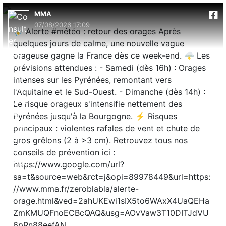
MMA
07/08/2026 17:09
⛈️ Alerte #météo : retour des orages Après
quelques jours de calme, une nouvelle vague
orageuse gagne la France dès ce week-end. 🌩️ Les
prévisions attendues : - Samedi (dès 16h) : Orages
intenses sur les Pyrénées, remontant vers
l'Aquitaine et le Sud-Ouest. - Dimanche (dès 14h) :
Le risque orageux s'intensifie nettement des
Pyrénées jusqu'à la Bourgogne. ⚡ Risques
principaux : violentes rafales de vent et chute de
gros grêlons (2 à >3 cm). Retrouvez tous nos
conseils de prévention ici :
https://www.google.com/url?
sa=t&source=web&rct=j&opi=89978449&url=https:
//www.mma.fr/zeroblabla/alerte-
orage.html&ved=2ahUKEwi1sIX5to6WAxX4UaQEHa
ZmKMUQFnoECBcQAQ&usg=AOvVaw3T10DITJdVU
6pRn88eefAN