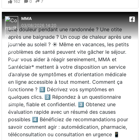
162
0
7
MMA
03/08/2026 14:20
Une douleur pendant une randonnée ? Une otite
après une baignade ? Un coup de chaleur après une
journée au soleil ? ☀️ Même en vacances, les petits
problèmes de santé peuvent vite gâcher le séjour.
Pour vous aider à réagir sereinement, MMA et
Santéclair* mettent à votre disposition un service
d’analyse de symptômes et d’orientation médicale
en ligne accessible à tout moment. Comment ça
fonctionne ? 1️⃣ Décrivez vos symptômes en
quelques clics. 2️⃣ Répondez à un questionnaire
simple, fiable et confidentiel. 3️⃣ Obtenez une
évaluation rapide avec un résumé des causes
possibles 4️⃣ Bénéficiez de recommandations pour
savoir comment agir : automédication, pharmacie,
téléconsultation ou consultation en urgence 📱