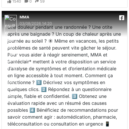
1540
0
59
MMA
03/08/2026 14:20
Une douleur pendant une randonnée ? Une otite
après une baignade ? Un coup de chaleur après une
journée au soleil ? ☀️ Même en vacances, les petits
problèmes de santé peuvent vite gâcher le séjour.
Pour vous aider à réagir sereinement, MMA et
Santéclair* mettent à votre disposition un service
d’analyse de symptômes et d’orientation médicale
en ligne accessible à tout moment. Comment ça
fonctionne ? 1️⃣ Décrivez vos symptômes en
quelques clics. 2️⃣ Répondez à un questionnaire
simple, fiable et confidentiel. 3️⃣ Obtenez une
évaluation rapide avec un résumé des causes
possibles 4️⃣ Bénéficiez de recommandations pour
savoir comment agir : automédication, pharmacie,
téléconsultation ou consultation en urgence 📱