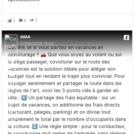
2
0
2
MMA
07/08/2026 14:04
Cet été, et si vous partiez en vacances en
covoiturage ? 🚗 Que vous soyez au volant ou sur
le siège passager, covoiturer sur la route des
vacances est la solution idéale pour alléger son
budget tout en rendant le trajet plus convivial. Pour
voyager sereinement et partager la route dans les
règles de l'art, voici les 3 points clés à garder en
tête : 1️⃣ Un partage des frais équitable : sur un
trajet de vacances, on additionne les frais directs
(carburant, péages, parking) et on divise tout
simplement le total par le nombre d'occupants dans
la voiture. 2️⃣ Une règle simple : pour le conducteur,
le covoiturage doit rester de l'entraide, sans réaliser