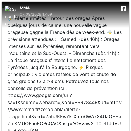
MMA
07/08/2026 17:09
⛈️ Alerte #météo : retour des orages Après
quelques jours de calme, une nouvelle vague
orageuse gagne la France dès ce week-end. 🌩️ Les
prévisions attendues : - Samedi (dès 16h) : Orages
intenses sur les Pyrénées, remontant vers
l'Aquitaine et le Sud-Ouest. - Dimanche (dès 14h) :
Le risque orageux s'intensifie nettement des
Pyrénées jusqu'à la Bourgogne. ⚡ Risques
principaux : violentes rafales de vent et chute de
gros grêlons (2 à >3 cm). Retrouvez tous nos
conseils de prévention ici :
https://www.google.com/url?
sa=t&source=web&rct=j&opi=89978449&url=https:
//www.mma.fr/zeroblabla/alerte-
orage.html&ved=2ahUKEwi1sIX5to6WAxX4UaQEHa
ZmKMUQFnoECBcQAQ&usg=AOvVaw3T10DITJdVU
6pRn88eefAN