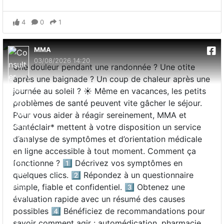
4
0
1
MMA
03/08/2026 14:20
Une douleur pendant une randonnée ? Une otite
après une baignade ? Un coup de chaleur après une
journée au soleil ? ☀️ Même en vacances, les petits
problèmes de santé peuvent vite gâcher le séjour.
Pour vous aider à réagir sereinement, MMA et
Santéclair* mettent à votre disposition un service
d’analyse de symptômes et d’orientation médicale
en ligne accessible à tout moment. Comment ça
fonctionne ? 1️⃣ Décrivez vos symptômes en
quelques clics. 2️⃣ Répondez à un questionnaire
simple, fiable et confidentiel. 3️⃣ Obtenez une
évaluation rapide avec un résumé des causes
possibles 4️⃣ Bénéficiez de recommandations pour
savoir comment agir : automédication, pharmacie,