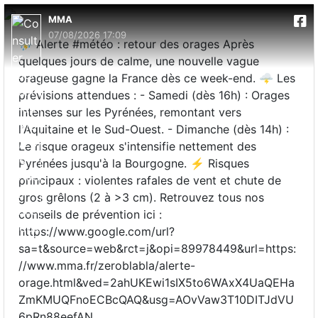
MMA
07/08/2026 17:09
⛈️ Alerte #météo : retour des orages Après
quelques jours de calme, une nouvelle vague
orageuse gagne la France dès ce week-end. 🌩️ Les
prévisions attendues : - Samedi (dès 16h) : Orages
intenses sur les Pyrénées, remontant vers
l'Aquitaine et le Sud-Ouest. - Dimanche (dès 14h) :
Le risque orageux s'intensifie nettement des
Pyrénées jusqu'à la Bourgogne. ⚡ Risques
principaux : violentes rafales de vent et chute de
gros grêlons (2 à >3 cm). Retrouvez tous nos
conseils de prévention ici :
https://www.google.com/url?
sa=t&source=web&rct=j&opi=89978449&url=https:
//www.mma.fr/zeroblabla/alerte-
orage.html&ved=2ahUKEwi1sIX5to6WAxX4UaQEHa
ZmKMUQFnoECBcQAQ&usg=AOvVaw3T10DITJdVU
6pRn88eefAN