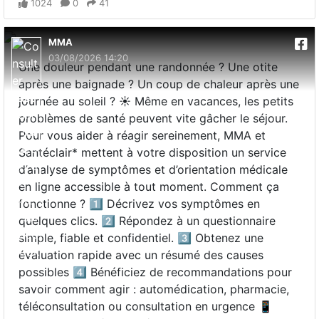
1024
0
41
MMA
03/08/2026 14:20
Une douleur pendant une randonnée ? Une otite
après une baignade ? Un coup de chaleur après une
journée au soleil ? ☀️ Même en vacances, les petits
problèmes de santé peuvent vite gâcher le séjour.
Pour vous aider à réagir sereinement, MMA et
Santéclair* mettent à votre disposition un service
d’analyse de symptômes et d’orientation médicale
en ligne accessible à tout moment. Comment ça
fonctionne ? 1️⃣ Décrivez vos symptômes en
quelques clics. 2️⃣ Répondez à un questionnaire
simple, fiable et confidentiel. 3️⃣ Obtenez une
évaluation rapide avec un résumé des causes
possibles 4️⃣ Bénéficiez de recommandations pour
savoir comment agir : automédication, pharmacie,
téléconsultation ou consultation en urgence 📱