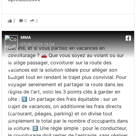
2
0
2
MMA
07/08/2026 14:04
Cet été, et si vous partiez en vacances en
covoiturage ? 🚗 Que vous soyez au volant ou sur
le siège passager, covoiturer sur la route des
vacances est la solution idéale pour alléger son
budget tout en rendant le trajet plus convivial. Pour
voyager sereinement et partager la route dans les
règles de l'art, voici les 3 points clés à garder en
tête : 1️⃣ Un partage des frais équitable : sur un
trajet de vacances, on additionne les frais directs
(carburant, péages, parking) et on divise tout
simplement le total par le nombre d'occupants dans
la voiture. 2️⃣ Une règle simple : pour le conducteur,
le covoiturage doit rester de l'entraide, sans réaliser