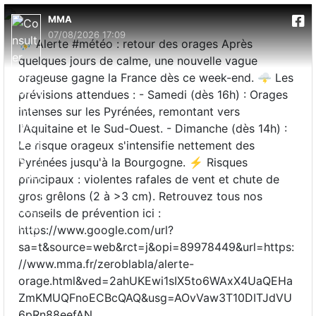
MMA
07/08/2026 17:09
⛈️ Alerte #météo : retour des orages Après
quelques jours de calme, une nouvelle vague
orageuse gagne la France dès ce week-end. 🌩️ Les
prévisions attendues : - Samedi (dès 16h) : Orages
intenses sur les Pyrénées, remontant vers
l'Aquitaine et le Sud-Ouest. - Dimanche (dès 14h) :
Le risque orageux s'intensifie nettement des
Pyrénées jusqu'à la Bourgogne. ⚡ Risques
principaux : violentes rafales de vent et chute de
gros grêlons (2 à >3 cm). Retrouvez tous nos
conseils de prévention ici :
https://www.google.com/url?
sa=t&source=web&rct=j&opi=89978449&url=https:
//www.mma.fr/zeroblabla/alerte-
orage.html&ved=2ahUKEwi1sIX5to6WAxX4UaQEHa
ZmKMUQFnoECBcQAQ&usg=AOvVaw3T10DITJdVU
6pRn88eefAN