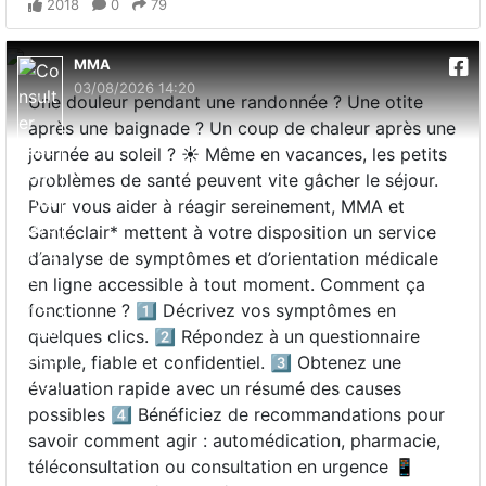
2018
0
79
MMA
03/08/2026 14:20
Une douleur pendant une randonnée ? Une otite
après une baignade ? Un coup de chaleur après une
journée au soleil ? ☀️ Même en vacances, les petits
problèmes de santé peuvent vite gâcher le séjour.
Pour vous aider à réagir sereinement, MMA et
Santéclair* mettent à votre disposition un service
d’analyse de symptômes et d’orientation médicale
en ligne accessible à tout moment. Comment ça
fonctionne ? 1️⃣ Décrivez vos symptômes en
quelques clics. 2️⃣ Répondez à un questionnaire
simple, fiable et confidentiel. 3️⃣ Obtenez une
évaluation rapide avec un résumé des causes
possibles 4️⃣ Bénéficiez de recommandations pour
savoir comment agir : automédication, pharmacie,
téléconsultation ou consultation en urgence 📱