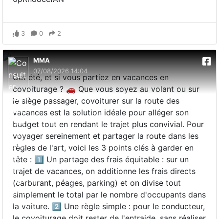
3
0
2
MMA
07/08/2026 14:04
Cet été, et si vous partiez en vacances en
covoiturage ? 🚗 Que vous soyez au volant ou sur
le siège passager, covoiturer sur la route des
vacances est la solution idéale pour alléger son
budget tout en rendant le trajet plus convivial. Pour
voyager sereinement et partager la route dans les
règles de l'art, voici les 3 points clés à garder en
tête : 1️⃣ Un partage des frais équitable : sur un
trajet de vacances, on additionne les frais directs
(carburant, péages, parking) et on divise tout
simplement le total par le nombre d'occupants dans
la voiture. 2️⃣ Une règle simple : pour le conducteur,
le covoiturage doit rester de l'entraide, sans réaliser