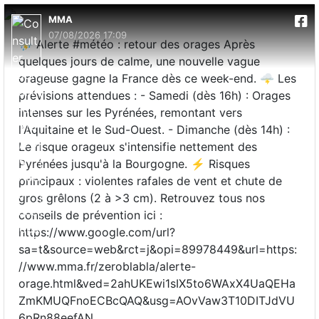
MMA
07/08/2026 17:09
⛈️ Alerte #météo : retour des orages Après
quelques jours de calme, une nouvelle vague
orageuse gagne la France dès ce week-end. 🌩️ Les
prévisions attendues : - Samedi (dès 16h) : Orages
intenses sur les Pyrénées, remontant vers
l'Aquitaine et le Sud-Ouest. - Dimanche (dès 14h) :
Le risque orageux s'intensifie nettement des
Pyrénées jusqu'à la Bourgogne. ⚡ Risques
principaux : violentes rafales de vent et chute de
gros grêlons (2 à >3 cm). Retrouvez tous nos
conseils de prévention ici :
https://www.google.com/url?
sa=t&source=web&rct=j&opi=89978449&url=https:
//www.mma.fr/zeroblabla/alerte-
orage.html&ved=2ahUKEwi1sIX5to6WAxX4UaQEHa
ZmKMUQFnoECBcQAQ&usg=AOvVaw3T10DITJdVU
6pRn88eefAN