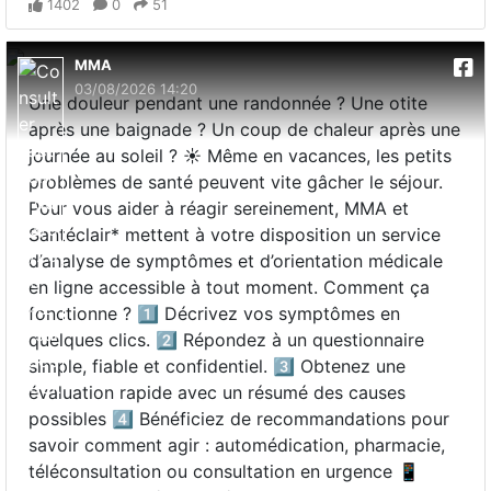
1402
0
51
MMA
03/08/2026 14:20
Une douleur pendant une randonnée ? Une otite
après une baignade ? Un coup de chaleur après une
journée au soleil ? ☀️ Même en vacances, les petits
problèmes de santé peuvent vite gâcher le séjour.
Pour vous aider à réagir sereinement, MMA et
Santéclair* mettent à votre disposition un service
d’analyse de symptômes et d’orientation médicale
en ligne accessible à tout moment. Comment ça
fonctionne ? 1️⃣ Décrivez vos symptômes en
quelques clics. 2️⃣ Répondez à un questionnaire
simple, fiable et confidentiel. 3️⃣ Obtenez une
évaluation rapide avec un résumé des causes
possibles 4️⃣ Bénéficiez de recommandations pour
savoir comment agir : automédication, pharmacie,
téléconsultation ou consultation en urgence 📱