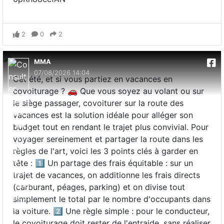
2
0
2
MMA
07/08/2026 14:04
Cet été, et si vous partiez en vacances en
covoiturage ? 🚗 Que vous soyez au volant ou sur
le siège passager, covoiturer sur la route des
vacances est la solution idéale pour alléger son
budget tout en rendant le trajet plus convivial. Pour
voyager sereinement et partager la route dans les
règles de l'art, voici les 3 points clés à garder en
tête : 1️⃣ Un partage des frais équitable : sur un
trajet de vacances, on additionne les frais directs
(carburant, péages, parking) et on divise tout
simplement le total par le nombre d'occupants dans
la voiture. 2️⃣ Une règle simple : pour le conducteur,
le covoiturage doit rester de l'entraide, sans réaliser