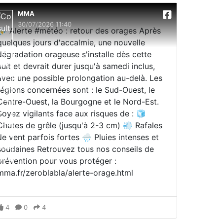
MMA
30/07/2026 11:40
⛈️ Alerte #météo : retour des orages Après
quelques jours d'accalmie, une nouvelle
dégradation orageuse s'installe dès cette
nuit et devrait durer jusqu'à samedi inclus,
avec une possible prolongation au-delà. Les
régions concernées sont : le Sud-Ouest, le
Centre-Ouest, la Bourgogne et le Nord-Est.
Soyez vigilants face aux risques de : 🧊
Chutes de grêle (jusqu'à 2-3 cm) 💨 Rafales
de vent parfois fortes 🌧️ Pluies intenses et
soudaines Retrouvez tous nos conseils de
prévention pour vous protéger :
mma.fr/zeroblabla/alerte-orage.html
4
0
4