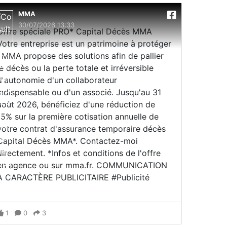
MMA
30/07/2026 13:33
Offre spéciale PRO* Capital Décès MMA
Votre entreprise est un patrimoine à protéger
; MMA propose des solutions afin de pallier
le décès ou la perte totale et irréversible
d'autonomie d'un collaborateur
indispensable ou d'un associé. Jusqu'au 31
août 2026, bénéficiez d'une réduction de
15% sur la première cotisation annuelle de
votre contrat d'assurance temporaire décès
Capital Décès MMA*. Contactez-moi
directement. *Infos et conditions de l'offre
en agence ou sur mma.fr. COMMUNICATION
À CARACTÈRE PUBLICITAIRE #Publicité
1
0
3