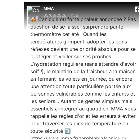
MMA
05/08/2026 14:56
🔥 Canicule ou forte chaleur annoncée ? Pas
question de se laisser surprendre par le
thermomètre cet été ! Quand les
températures grimpent, adopter les bons
réflexes devient une priorité absolue pour se
protéger et veiller sur ses proches.
L'hydratation régulière (sans attendre d'avoir
soif !), le maintien de la fraîcheur à la maison
en fermant les volets en journée, ou encore
une attention toute particulière portée aux
personnes vulnérables comme les enfants et
les seniors... Autant de gestes simples mais
essentiels à intégrer au quotidien. MMA vous
rappelle les règles d'or et les erreurs à éviter
pour traverser les pics de température en
toute sécurité ⤵️
https://www.mma.fr/zeroblabla/canicule-