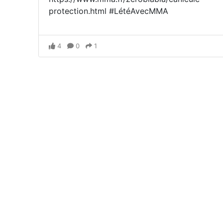
protection.html #LétéAvecMMA
4
0
1