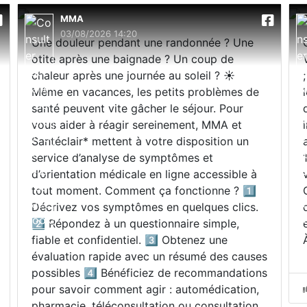
MMA
03/08/2026 14:20
Une douleur pendant une randonnée ? Une
otite après une baignade ? Un coup de
chaleur après une journée au soleil ? ☀️
Même en vacances, les petits problèmes de
santé peuvent vite gâcher le séjour. Pour
vous aider à réagir sereinement, MMA et
Santéclair* mettent à votre disposition un
service d’analyse de symptômes et
d’orientation médicale en ligne accessible à
tout moment. Comment ça fonctionne ? 1️⃣
Décrivez vos symptômes en quelques clics.
2️⃣ Répondez à un questionnaire simple,
fiable et confidentiel. 3️⃣ Obtenez une
évaluation rapide avec un résumé des causes
possibles 4️⃣ Bénéficiez de recommandations
pour savoir comment agir : automédication,
pharmacie, téléconsultation ou consultation