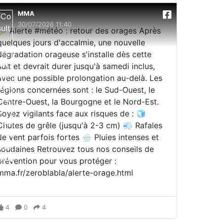
MMA
30/07/2026 11:40
⛈️ Alerte #météo : retour des orages Après
quelques jours d'accalmie, une nouvelle
dégradation orageuse s'installe dès cette
nuit et devrait durer jusqu'à samedi inclus,
avec une possible prolongation au-delà. Les
régions concernées sont : le Sud-Ouest, le
Centre-Ouest, la Bourgogne et le Nord-Est.
Soyez vigilants face aux risques de : 🧊
Chutes de grêle (jusqu'à 2-3 cm) 💨 Rafales
de vent parfois fortes 🌧️ Pluies intenses et
soudaines Retrouvez tous nos conseils de
prévention pour vous protéger :
mma.fr/zeroblabla/alerte-orage.html
4
0
4