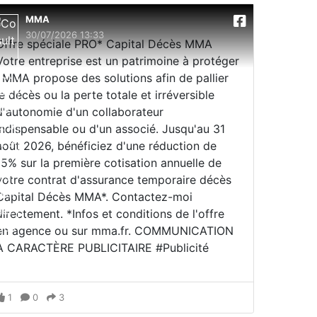
MMA
30/07/2026 13:33
Offre spéciale PRO* Capital Décès MMA
Votre entreprise est un patrimoine à protéger
; MMA propose des solutions afin de pallier
le décès ou la perte totale et irréversible
d'autonomie d'un collaborateur
indispensable ou d'un associé. Jusqu'au 31
août 2026, bénéficiez d'une réduction de
15% sur la première cotisation annuelle de
votre contrat d'assurance temporaire décès
Capital Décès MMA*. Contactez-moi
directement. *Infos et conditions de l'offre
en agence ou sur mma.fr. COMMUNICATION
À CARACTÈRE PUBLICITAIRE #Publicité
1
0
3