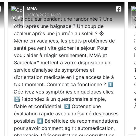
MMA
03/08/2026 14:20
Une douleur pendant une randonnée ? Une
otite après une baignade ? Un coup de
chaleur après une journée au soleil ? ☀️
Même en vacances, les petits problèmes de
santé peuvent vite gâcher le séjour. Pour
vous aider à réagir sereinement, MMA et
Santéclair* mettent à votre disposition un
service d’analyse de symptômes et
d’orientation médicale en ligne accessible à
tout moment. Comment ça fonctionne ? 1️⃣
Décrivez vos symptômes en quelques clics.
2️⃣ Répondez à un questionnaire simple,
fiable et confidentiel. 3️⃣ Obtenez une
évaluation rapide avec un résumé des causes
possibles 4️⃣ Bénéficiez de recommandations
pour savoir comment agir : automédication,
pharmacie, téléconsultation ou consultation