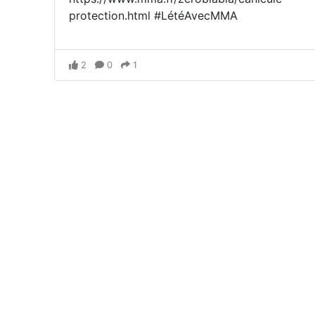
protection.html #LétéAvecMMA
2
0
1