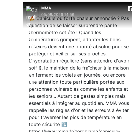
MMA
05/08/2026 14:56
🔥 Canicule ou forte chaleur annoncée ? Pas
question de se laisser surprendre par le
thermomètre cet été ! Quand les
températures grimpent, adopter les bons
réflexes devient une priorité absolue pour se
protéger et veiller sur ses proches.
L'hydratation régulière (sans attendre d'avoir
soif !), le maintien de la fraîcheur à la maison
en fermant les volets en journée, ou encore
une attention toute particulière portée aux
personnes vulnérables comme les enfants et
les seniors... Autant de gestes simples mais
essentiels à intégrer au quotidien. MMA vous
rappelle les règles d'or et les erreurs à éviter
pour traverser les pics de température en
toute sécurité ⤵️
https://www.mma.fr/zeroblabla/canicule-