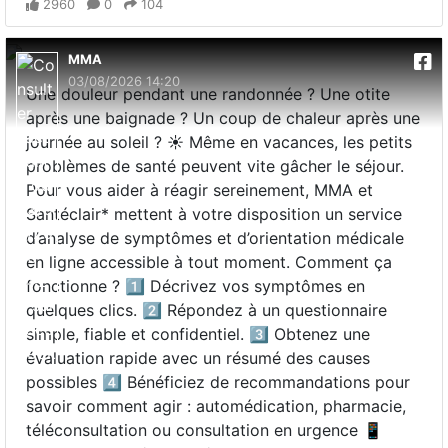
2960
0
104
MMA
03/08/2026 14:20
Une douleur pendant une randonnée ? Une otite
après une baignade ? Un coup de chaleur après une
journée au soleil ? ☀️ Même en vacances, les petits
problèmes de santé peuvent vite gâcher le séjour.
Pour vous aider à réagir sereinement, MMA et
Santéclair* mettent à votre disposition un service
d’analyse de symptômes et d’orientation médicale
en ligne accessible à tout moment. Comment ça
fonctionne ? 1️⃣ Décrivez vos symptômes en
quelques clics. 2️⃣ Répondez à un questionnaire
simple, fiable et confidentiel. 3️⃣ Obtenez une
évaluation rapide avec un résumé des causes
possibles 4️⃣ Bénéficiez de recommandations pour
savoir comment agir : automédication, pharmacie,
téléconsultation ou consultation en urgence 📱