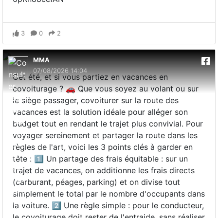
3
0
2
MMA
07/08/2026 14:04
Cet été, et si vous partiez en vacances en
covoiturage ? 🚗 Que vous soyez au volant ou sur
le siège passager, covoiturer sur la route des
vacances est la solution idéale pour alléger son
budget tout en rendant le trajet plus convivial. Pour
voyager sereinement et partager la route dans les
règles de l'art, voici les 3 points clés à garder en
tête : 1️⃣ Un partage des frais équitable : sur un
trajet de vacances, on additionne les frais directs
(carburant, péages, parking) et on divise tout
simplement le total par le nombre d'occupants dans
la voiture. 2️⃣ Une règle simple : pour le conducteur,
le covoiturage doit rester de l'entraide, sans réaliser