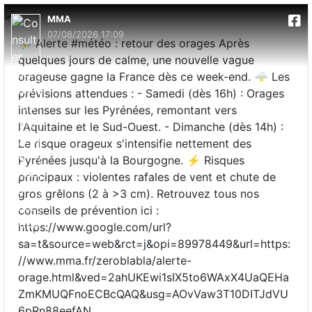
MMA
07/08/2026 17:09
⛈️ Alerte #météo : retour des orages Après
quelques jours de calme, une nouvelle vague
orageuse gagne la France dès ce week-end. 🌩️ Les
prévisions attendues : - Samedi (dès 16h) : Orages
intenses sur les Pyrénées, remontant vers
l'Aquitaine et le Sud-Ouest. - Dimanche (dès 14h) :
Le risque orageux s'intensifie nettement des
Pyrénées jusqu'à la Bourgogne. ⚡ Risques
principaux : violentes rafales de vent et chute de
gros grêlons (2 à >3 cm). Retrouvez tous nos
conseils de prévention ici :
https://www.google.com/url?
sa=t&source=web&rct=j&opi=89978449&url=https:
//www.mma.fr/zeroblabla/alerte-
orage.html&ved=2ahUKEwi1sIX5to6WAxX4UaQEHa
ZmKMUQFnoECBcQAQ&usg=AOvVaw3T10DITJdVU
6pRn88eefAN