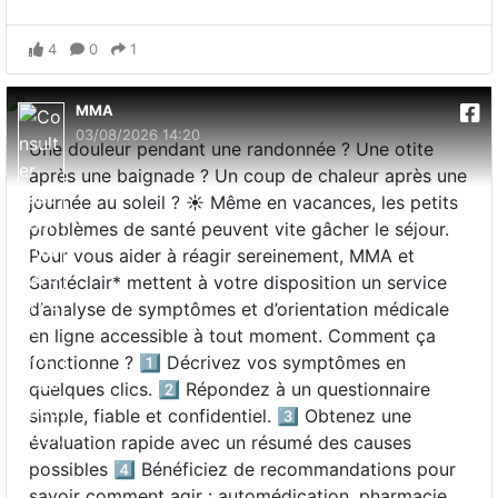
4
0
1
MMA
03/08/2026 14:20
Une douleur pendant une randonnée ? Une otite
après une baignade ? Un coup de chaleur après une
journée au soleil ? ☀️ Même en vacances, les petits
problèmes de santé peuvent vite gâcher le séjour.
Pour vous aider à réagir sereinement, MMA et
Santéclair* mettent à votre disposition un service
d’analyse de symptômes et d’orientation médicale
en ligne accessible à tout moment. Comment ça
fonctionne ? 1️⃣ Décrivez vos symptômes en
quelques clics. 2️⃣ Répondez à un questionnaire
simple, fiable et confidentiel. 3️⃣ Obtenez une
évaluation rapide avec un résumé des causes
possibles 4️⃣ Bénéficiez de recommandations pour
savoir comment agir : automédication, pharmacie,