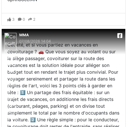
3
0
2
MMA
07/08/2026 14:04
Cet été, et si vous partiez en vacances en
covoiturage ? 🚗 Que vous soyez au volant ou sur
le siège passager, covoiturer sur la route des
vacances est la solution idéale pour alléger son
budget tout en rendant le trajet plus convivial. Pour
voyager sereinement et partager la route dans les
règles de l'art, voici les 3 points clés à garder en
tête : 1️⃣ Un partage des frais équitable : sur un
trajet de vacances, on additionne les frais directs
(carburant, péages, parking) et on divise tout
simplement le total par le nombre d'occupants dans
la voiture. 2️⃣ Une règle simple : pour le conducteur,
le covoiturage doit rester de l'entraide, sans réaliser