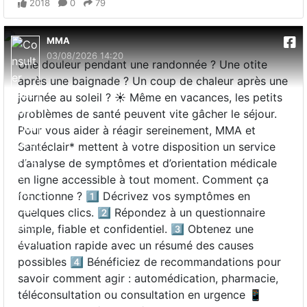
2018
0
79
MMA
03/08/2026 14:20
Une douleur pendant une randonnée ? Une otite
après une baignade ? Un coup de chaleur après une
journée au soleil ? ☀️ Même en vacances, les petits
problèmes de santé peuvent vite gâcher le séjour.
Pour vous aider à réagir sereinement, MMA et
Santéclair* mettent à votre disposition un service
d’analyse de symptômes et d’orientation médicale
en ligne accessible à tout moment. Comment ça
fonctionne ? 1️⃣ Décrivez vos symptômes en
quelques clics. 2️⃣ Répondez à un questionnaire
simple, fiable et confidentiel. 3️⃣ Obtenez une
évaluation rapide avec un résumé des causes
possibles 4️⃣ Bénéficiez de recommandations pour
savoir comment agir : automédication, pharmacie,
téléconsultation ou consultation en urgence 📱