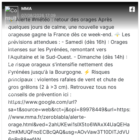
MMA
07/08/2026 17:09
⛈️ Alerte #météo : retour des orages Après
quelques jours de calme, une nouvelle vague
orageuse gagne la France dès ce week-end. 🌩️ Les
prévisions attendues : - Samedi (dès 16h) : Orages
intenses sur les Pyrénées, remontant vers
l'Aquitaine et le Sud-Ouest. - Dimanche (dès 14h) :
Le risque orageux s'intensifie nettement des
Pyrénées jusqu'à la Bourgogne. ⚡ Risques
principaux : violentes rafales de vent et chute de
gros grêlons (2 à >3 cm). Retrouvez tous nos
conseils de prévention ici :
https://www.google.com/url?
sa=t&source=web&rct=j&opi=89978449&url=https:
//www.mma.fr/zeroblabla/alerte-
orage.html&ved=2ahUKEwi1sIX5to6WAxX4UaQEHa
ZmKMUQFnoECBcQAQ&usg=AOvVaw3T10DITJdVU
6pRn88eefAN