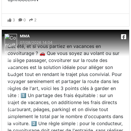
3
0
2
MMA
07/08/2026 14:04
Cet été, et si vous partiez en vacances en
covoiturage ? 🚗 Que vous soyez au volant ou sur
le siège passager, covoiturer sur la route des
vacances est la solution idéale pour alléger son
budget tout en rendant le trajet plus convivial. Pour
voyager sereinement et partager la route dans les
règles de l'art, voici les 3 points clés à garder en
tête : 1️⃣ Un partage des frais équitable : sur un
trajet de vacances, on additionne les frais directs
(carburant, péages, parking) et on divise tout
simplement le total par le nombre d'occupants dans
la voiture. 2️⃣ Une règle simple : pour le conducteur,
le covoiturage doit rester de l'entraide, sans réaliser