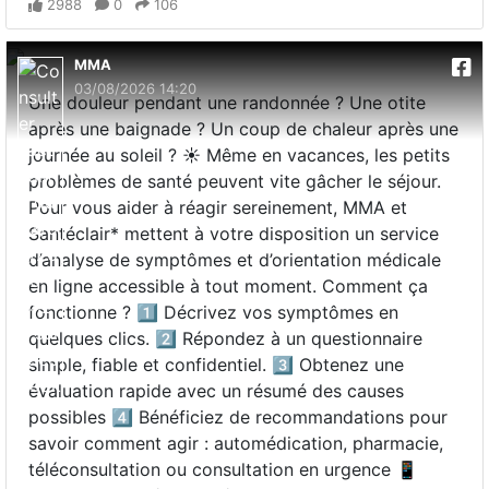
2988
0
106
MMA
03/08/2026 14:20
Une douleur pendant une randonnée ? Une otite
après une baignade ? Un coup de chaleur après une
journée au soleil ? ☀️ Même en vacances, les petits
problèmes de santé peuvent vite gâcher le séjour.
Pour vous aider à réagir sereinement, MMA et
Santéclair* mettent à votre disposition un service
d’analyse de symptômes et d’orientation médicale
en ligne accessible à tout moment. Comment ça
fonctionne ? 1️⃣ Décrivez vos symptômes en
quelques clics. 2️⃣ Répondez à un questionnaire
simple, fiable et confidentiel. 3️⃣ Obtenez une
évaluation rapide avec un résumé des causes
possibles 4️⃣ Bénéficiez de recommandations pour
savoir comment agir : automédication, pharmacie,
téléconsultation ou consultation en urgence 📱