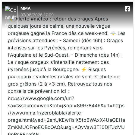
MMA
07/08/2026 17:09
⛈️ Alerte #météo : retour des orages Après
quelques jours de calme, une nouvelle vague
orageuse gagne la France dès ce week-end. 🌩️ Les
prévisions attendues : - Samedi (dès 16h) : Orages
intenses sur les Pyrénées, remontant vers
l'Aquitaine et le Sud-Ouest. - Dimanche (dès 14h) :
Le risque orageux s'intensifie nettement des
Pyrénées jusqu'à la Bourgogne. ⚡ Risques
principaux : violentes rafales de vent et chute de
gros grêlons (2 à >3 cm). Retrouvez tous nos
conseils de prévention ici :
https://www.google.com/url?
sa=t&source=web&rct=j&opi=89978449&url=https:
//www.mma.fr/zeroblabla/alerte-
orage.html&ved=2ahUKEwi1sIX5to6WAxX4UaQEHa
ZmKMUQFnoECBcQAQ&usg=AOvVaw3T10DITJdVU
6pRn88eefAN