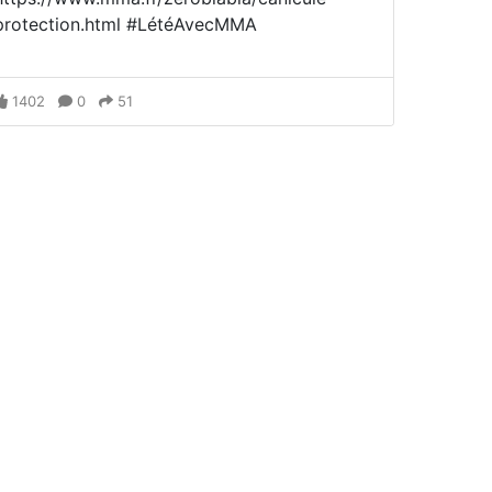
protection.html #LétéAvecMMA
1402
0
51