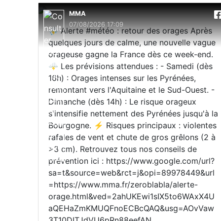
MMA
07/08/2026 17:09
⛈️ Alerte #météo : retour des orages Après
quelques jours de calme, une nouvelle vague
orageuse gagne la France dès ce week-end.
🌩️ Les prévisions attendues : - Samedi (dès
16h) : Orages intenses sur les Pyrénées,
remontant vers l'Aquitaine et le Sud-Ouest. -
Dimanche (dès 14h) : Le risque orageux
s'intensifie nettement des Pyrénées jusqu'à la
Bourgogne. ⚡ Risques principaux : violentes
rafales de vent et chute de gros grêlons (2 à
>3 cm). Retrouvez tous nos conseils de
prévention ici : https://www.google.com/url?
sa=t&source=web&rct=j&opi=89978449&url
=https://www.mma.fr/zeroblabla/alerte-
orage.html&ved=2ahUKEwi1sIX5to6WAxX4U
aQEHaZmKMUQFnoECBcQAQ&usg=AOvVaw
3T10DITJdVU6pRn88eefAN