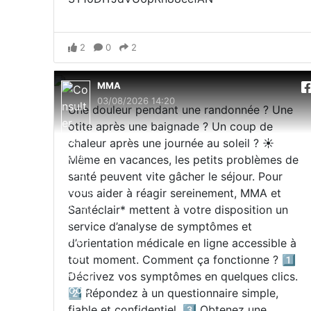
2
0
2
MMA
03/08/2026 14:20
Une douleur pendant une randonnée ? Une
otite après une baignade ? Un coup de
chaleur après une journée au soleil ? ☀️
Même en vacances, les petits problèmes de
santé peuvent vite gâcher le séjour. Pour
vous aider à réagir sereinement, MMA et
Santéclair* mettent à votre disposition un
service d’analyse de symptômes et
d’orientation médicale en ligne accessible à
tout moment. Comment ça fonctionne ? 1️⃣
Décrivez vos symptômes en quelques clics.
2️⃣ Répondez à un questionnaire simple,
fiable et confidentiel. 3️⃣ Obtenez une