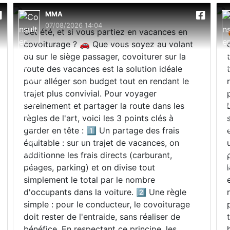
MMA
07/08/2026 14:04
Cet été, et si vous partiez en vacances en
covoiturage ? 🚗 Que vous soyez au volant
ou sur le siège passager, covoiturer sur la
route des vacances est la solution idéale
pour alléger son budget tout en rendant le
trajet plus convivial. Pour voyager
sereinement et partager la route dans les
règles de l'art, voici les 3 points clés à
garder en tête : 1️⃣ Un partage des frais
équitable : sur un trajet de vacances, on
additionne les frais directs (carburant,
péages, parking) et on divise tout
simplement le total par le nombre
d'occupants dans la voiture. 2️⃣ Une règle
simple : pour le conducteur, le covoiturage
doit rester de l'entraide, sans réaliser de
bénéfice. En respectant ce principe, les