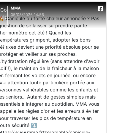
MMA
05/08/2026 14:56
🔥 Canicule ou forte chaleur annoncée ? Pas
question de se laisser surprendre par le
thermomètre cet été ! Quand les
températures grimpent, adopter les bons
réflexes devient une priorité absolue pour se
protéger et veiller sur ses proches.
L'hydratation régulière (sans attendre d'avoir
soif !), le maintien de la fraîcheur à la maison
en fermant les volets en journée, ou encore
une attention toute particulière portée aux
personnes vulnérables comme les enfants et
les seniors... Autant de gestes simples mais
essentiels à intégrer au quotidien. MMA vous
rappelle les règles d'or et les erreurs à éviter
pour traverser les pics de température en
toute sécurité ⤵️
https://www.mma.fr/zeroblabla/canicule-