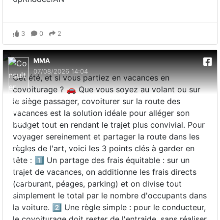
3
0
2
MMA
07/08/2026 14:04
Cet été, et si vous partiez en vacances en
covoiturage ? 🚗 Que vous soyez au volant ou sur
le siège passager, covoiturer sur la route des
vacances est la solution idéale pour alléger son
budget tout en rendant le trajet plus convivial. Pour
voyager sereinement et partager la route dans les
règles de l'art, voici les 3 points clés à garder en
tête : 1️⃣ Un partage des frais équitable : sur un
trajet de vacances, on additionne les frais directs
(carburant, péages, parking) et on divise tout
simplement le total par le nombre d'occupants dans
la voiture. 2️⃣ Une règle simple : pour le conducteur,
le covoiturage doit rester de l'entraide, sans réaliser