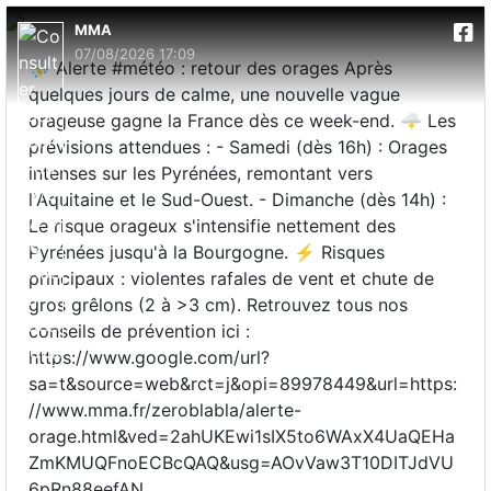
MMA
07/08/2026 17:09
⛈️ Alerte #météo : retour des orages Après
quelques jours de calme, une nouvelle vague
orageuse gagne la France dès ce week-end. 🌩️ Les
prévisions attendues : - Samedi (dès 16h) : Orages
intenses sur les Pyrénées, remontant vers
l'Aquitaine et le Sud-Ouest. - Dimanche (dès 14h) :
Le risque orageux s'intensifie nettement des
Pyrénées jusqu'à la Bourgogne. ⚡ Risques
principaux : violentes rafales de vent et chute de
gros grêlons (2 à >3 cm). Retrouvez tous nos
conseils de prévention ici :
https://www.google.com/url?
sa=t&source=web&rct=j&opi=89978449&url=https:
//www.mma.fr/zeroblabla/alerte-
orage.html&ved=2ahUKEwi1sIX5to6WAxX4UaQEHa
ZmKMUQFnoECBcQAQ&usg=AOvVaw3T10DITJdVU
6pRn88eefAN