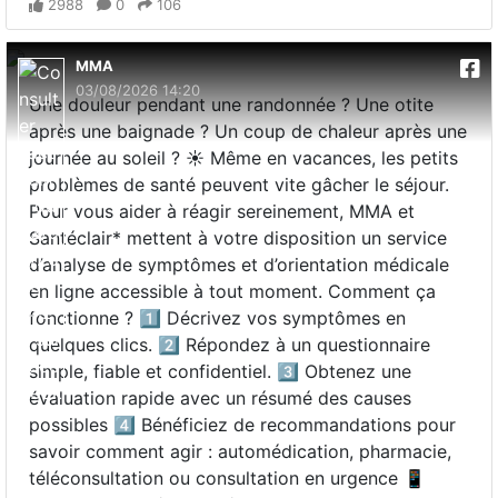
2988
0
106
MMA
03/08/2026 14:20
Une douleur pendant une randonnée ? Une otite
après une baignade ? Un coup de chaleur après une
journée au soleil ? ☀️ Même en vacances, les petits
problèmes de santé peuvent vite gâcher le séjour.
Pour vous aider à réagir sereinement, MMA et
Santéclair* mettent à votre disposition un service
d’analyse de symptômes et d’orientation médicale
en ligne accessible à tout moment. Comment ça
fonctionne ? 1️⃣ Décrivez vos symptômes en
quelques clics. 2️⃣ Répondez à un questionnaire
simple, fiable et confidentiel. 3️⃣ Obtenez une
évaluation rapide avec un résumé des causes
possibles 4️⃣ Bénéficiez de recommandations pour
savoir comment agir : automédication, pharmacie,
téléconsultation ou consultation en urgence 📱