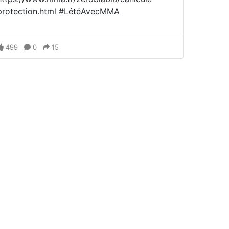
protection.html #LétéAvecMMA
499
0
15