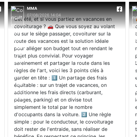
MMA
07/08/2026 14:04
Cet été, et si vous partiez en vacances en
covoiturage ? 🚗 Que vous soyez au volant
ou sur le siège passager, covoiturer sur la
route des vacances est la solution idéale
pour alléger son budget tout en rendant le
trajet plus convivial. Pour voyager
sereinement et partager la route dans les
règles de l'art, voici les 3 points clés à
garder en tête : 1️⃣ Un partage des frais
équitable : sur un trajet de vacances, on
additionne les frais directs (carburant,
péages, parking) et on divise tout
simplement le total par le nombre
d'occupants dans la voiture. 2️⃣ Une règle
simple : pour le conducteur, le covoiturage
doit rester de l'entraide, sans réaliser de
bénéfice. En respectant ce principe, les