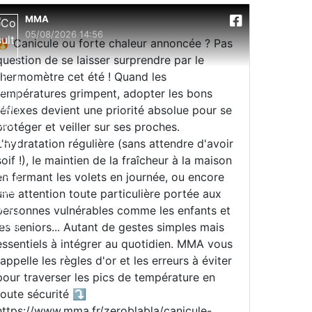
MMA
05/08/2026 14:56
🔥 Canicule ou forte chaleur annoncée ? Pas
question de se laisser surprendre par le
thermomètre cet été ! Quand les
températures grimpent, adopter les bons
réflexes devient une priorité absolue pour se
protéger et veiller sur ses proches.
L'hydratation régulière (sans attendre d'avoir
soif !), le maintien de la fraîcheur à la maison
en fermant les volets en journée, ou encore
une attention toute particulière portée aux
personnes vulnérables comme les enfants et
les seniors... Autant de gestes simples mais
essentiels à intégrer au quotidien. MMA vous
rappelle les règles d'or et les erreurs à éviter
pour traverser les pics de température en
toute sécurité ⤵️
https://www.mma.fr/zeroblabla/canicule-