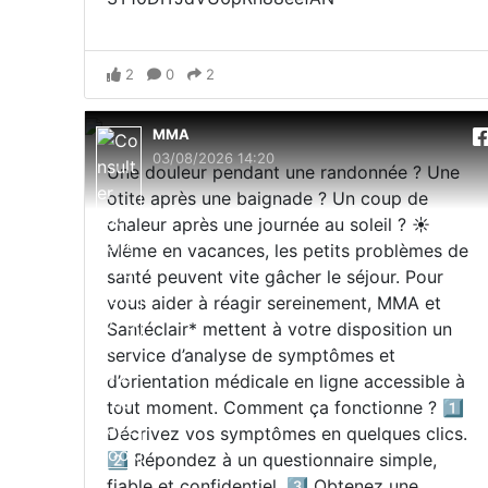
2
0
2
MMA
03/08/2026 14:20
Une douleur pendant une randonnée ? Une
otite après une baignade ? Un coup de
chaleur après une journée au soleil ? ☀️
Même en vacances, les petits problèmes de
santé peuvent vite gâcher le séjour. Pour
vous aider à réagir sereinement, MMA et
Santéclair* mettent à votre disposition un
service d’analyse de symptômes et
d’orientation médicale en ligne accessible à
tout moment. Comment ça fonctionne ? 1️⃣
Décrivez vos symptômes en quelques clics.
2️⃣ Répondez à un questionnaire simple,
fiable et confidentiel. 3️⃣ Obtenez une