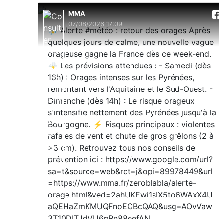
MMA
07/08/2026 17:09
⛈️ Alerte #météo : retour des orages Après
quelques jours de calme, une nouvelle vague
orageuse gagne la France dès ce week-end.
🌩️ Les prévisions attendues : - Samedi (dès
16h) : Orages intenses sur les Pyrénées,
remontant vers l'Aquitaine et le Sud-Ouest. -
Dimanche (dès 14h) : Le risque orageux
s'intensifie nettement des Pyrénées jusqu'à la
Bourgogne. ⚡ Risques principaux : violentes
rafales de vent et chute de gros grêlons (2 à
>3 cm). Retrouvez tous nos conseils de
prévention ici : https://www.google.com/url?
sa=t&source=web&rct=j&opi=89978449&url
=https://www.mma.fr/zeroblabla/alerte-
orage.html&ved=2ahUKEwi1sIX5to6WAxX4U
aQEHaZmKMUQFnoECBcQAQ&usg=AOvVaw
3T10DITJdVU6pRn88eefAN