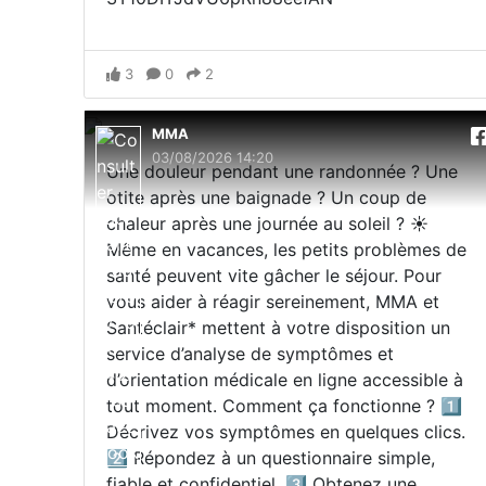
3
0
2
MMA
03/08/2026 14:20
Une douleur pendant une randonnée ? Une
otite après une baignade ? Un coup de
chaleur après une journée au soleil ? ☀️
Même en vacances, les petits problèmes de
santé peuvent vite gâcher le séjour. Pour
vous aider à réagir sereinement, MMA et
Santéclair* mettent à votre disposition un
service d’analyse de symptômes et
d’orientation médicale en ligne accessible à
tout moment. Comment ça fonctionne ? 1️⃣
Décrivez vos symptômes en quelques clics.
2️⃣ Répondez à un questionnaire simple,
fiable et confidentiel. 3️⃣ Obtenez une