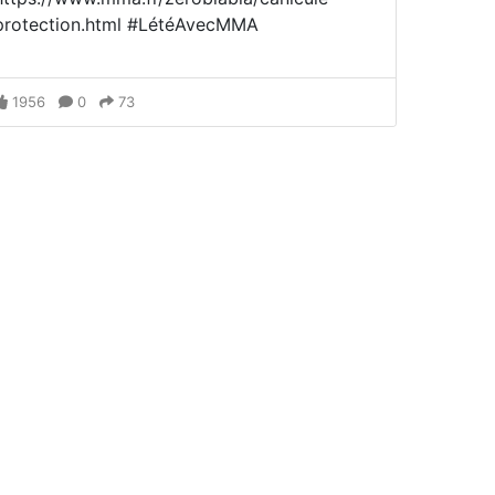
protection.html #LétéAvecMMA
1956
0
73