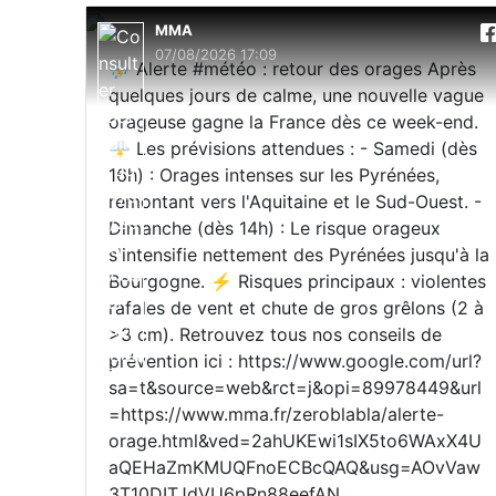
MMA
07/08/2026 17:09
⛈️ Alerte #météo : retour des orages Après
quelques jours de calme, une nouvelle vague
orageuse gagne la France dès ce week-end.
🌩️ Les prévisions attendues : - Samedi (dès
16h) : Orages intenses sur les Pyrénées,
remontant vers l'Aquitaine et le Sud-Ouest. -
Dimanche (dès 14h) : Le risque orageux
s'intensifie nettement des Pyrénées jusqu'à la
Bourgogne. ⚡ Risques principaux : violentes
rafales de vent et chute de gros grêlons (2 à
>3 cm). Retrouvez tous nos conseils de
prévention ici : https://www.google.com/url?
sa=t&source=web&rct=j&opi=89978449&url
=https://www.mma.fr/zeroblabla/alerte-
orage.html&ved=2ahUKEwi1sIX5to6WAxX4U
aQEHaZmKMUQFnoECBcQAQ&usg=AOvVaw
3T10DITJdVU6pRn88eefAN