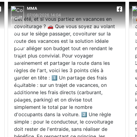
MMA
07/08/2026 14:04
Cet été, et si vous partiez en vacances en
covoiturage ? 🚗 Que vous soyez au volant
ou sur le siège passager, covoiturer sur la
route des vacances est la solution idéale
pour alléger son budget tout en rendant le
trajet plus convivial. Pour voyager
sereinement et partager la route dans les
règles de l'art, voici les 3 points clés à
garder en tête : 1️⃣ Un partage des frais
équitable : sur un trajet de vacances, on
additionne les frais directs (carburant,
péages, parking) et on divise tout
simplement le total par le nombre
d'occupants dans la voiture. 2️⃣ Une règle
simple : pour le conducteur, le covoiturage
doit rester de l'entraide, sans réaliser de
bénéfice. En respectant ce principe, les