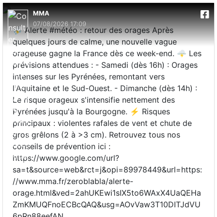
MMA
07/08/2026 17:09
⛈️ Alerte #météo : retour des orages Après
quelques jours de calme, une nouvelle vague
orageuse gagne la France dès ce week-end. 🌩️ Les
prévisions attendues : - Samedi (dès 16h) : Orages
intenses sur les Pyrénées, remontant vers
l'Aquitaine et le Sud-Ouest. - Dimanche (dès 14h) :
Le risque orageux s'intensifie nettement des
Pyrénées jusqu'à la Bourgogne. ⚡ Risques
principaux : violentes rafales de vent et chute de
gros grêlons (2 à >3 cm). Retrouvez tous nos
conseils de prévention ici :
https://www.google.com/url?
sa=t&source=web&rct=j&opi=89978449&url=https:
//www.mma.fr/zeroblabla/alerte-
orage.html&ved=2ahUKEwi1sIX5to6WAxX4UaQEHa
ZmKMUQFnoECBcQAQ&usg=AOvVaw3T10DITJdVU
6pRn88eefAN