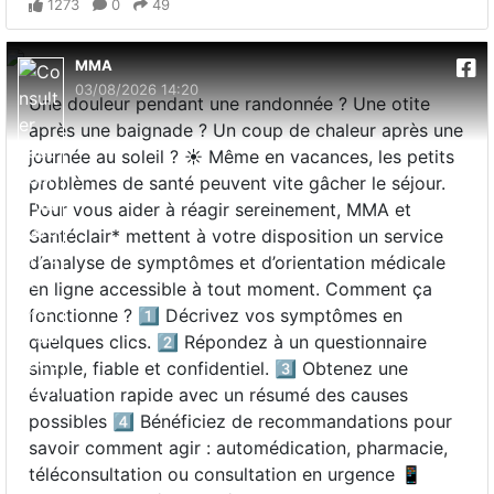
1273
0
49
MMA
03/08/2026 14:20
Une douleur pendant une randonnée ? Une otite
après une baignade ? Un coup de chaleur après une
journée au soleil ? ☀️ Même en vacances, les petits
problèmes de santé peuvent vite gâcher le séjour.
Pour vous aider à réagir sereinement, MMA et
Santéclair* mettent à votre disposition un service
d’analyse de symptômes et d’orientation médicale
en ligne accessible à tout moment. Comment ça
fonctionne ? 1️⃣ Décrivez vos symptômes en
quelques clics. 2️⃣ Répondez à un questionnaire
simple, fiable et confidentiel. 3️⃣ Obtenez une
évaluation rapide avec un résumé des causes
possibles 4️⃣ Bénéficiez de recommandations pour
savoir comment agir : automédication, pharmacie,
téléconsultation ou consultation en urgence 📱