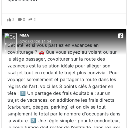
2
0
2
MMA
07/08/2026 14:04
Cet été, et si vous partiez en vacances en
covoiturage ? 🚗 Que vous soyez au volant ou sur
le siège passager, covoiturer sur la route des
vacances est la solution idéale pour alléger son
budget tout en rendant le trajet plus convivial. Pour
voyager sereinement et partager la route dans les
règles de l'art, voici les 3 points clés à garder en
tête : 1️⃣ Un partage des frais équitable : sur un
trajet de vacances, on additionne les frais directs
(carburant, péages, parking) et on divise tout
simplement le total par le nombre d'occupants dans
la voiture. 2️⃣ Une règle simple : pour le conducteur,
le covoiturage doit rester de l'entraide, sans réaliser