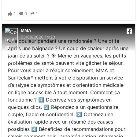
4
0
1
MMA
03/08/2026 14:20
Une douleur pendant une randonnée ? Une otite
après une baignade ? Un coup de chaleur après une
journée au soleil ? ☀️ Même en vacances, les petits
problèmes de santé peuvent vite gâcher le séjour.
Pour vous aider à réagir sereinement, MMA et
Santéclair* mettent à votre disposition un service
d’analyse de symptômes et d’orientation médicale
en ligne accessible à tout moment. Comment ça
fonctionne ? 1️⃣ Décrivez vos symptômes en
quelques clics. 2️⃣ Répondez à un questionnaire
simple, fiable et confidentiel. 3️⃣ Obtenez une
évaluation rapide avec un résumé des causes
possibles 4️⃣ Bénéficiez de recommandations pour
savoir comment agir : automédication, pharmacie,