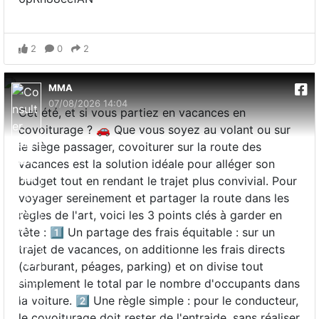
2
0
2
MMA
07/08/2026 14:04
Cet été, et si vous partiez en vacances en
covoiturage ? 🚗 Que vous soyez au volant ou sur
le siège passager, covoiturer sur la route des
vacances est la solution idéale pour alléger son
budget tout en rendant le trajet plus convivial. Pour
voyager sereinement et partager la route dans les
règles de l'art, voici les 3 points clés à garder en
tête : 1️⃣ Un partage des frais équitable : sur un
trajet de vacances, on additionne les frais directs
(carburant, péages, parking) et on divise tout
simplement le total par le nombre d'occupants dans
la voiture. 2️⃣ Une règle simple : pour le conducteur,
le covoiturage doit rester de l'entraide, sans réaliser