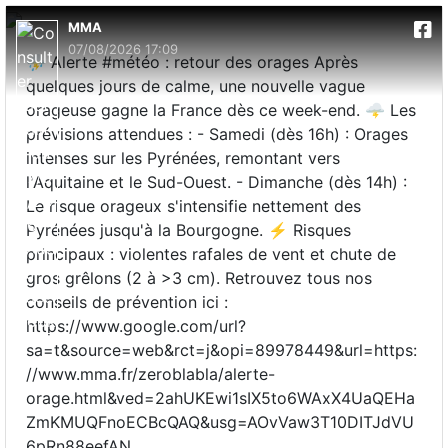
MMA
07/08/2026 17:09
⛈️ Alerte #météo : retour des orages Après
quelques jours de calme, une nouvelle vague
orageuse gagne la France dès ce week-end. 🌩️ Les
prévisions attendues : - Samedi (dès 16h) : Orages
intenses sur les Pyrénées, remontant vers
l'Aquitaine et le Sud-Ouest. - Dimanche (dès 14h) :
Le risque orageux s'intensifie nettement des
Pyrénées jusqu'à la Bourgogne. ⚡ Risques
principaux : violentes rafales de vent et chute de
gros grêlons (2 à >3 cm). Retrouvez tous nos
conseils de prévention ici :
https://www.google.com/url?
sa=t&source=web&rct=j&opi=89978449&url=https:
//www.mma.fr/zeroblabla/alerte-
orage.html&ved=2ahUKEwi1sIX5to6WAxX4UaQEHa
ZmKMUQFnoECBcQAQ&usg=AOvVaw3T10DITJdVU
6pRn88eefAN