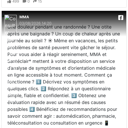
499
0
15
MMA
03/08/2026 14:20
Une douleur pendant une randonnée ? Une otite
après une baignade ? Un coup de chaleur après une
journée au soleil ? ☀️ Même en vacances, les petits
problèmes de santé peuvent vite gâcher le séjour.
Pour vous aider à réagir sereinement, MMA et
Santéclair* mettent à votre disposition un service
d’analyse de symptômes et d’orientation médicale
en ligne accessible à tout moment. Comment ça
fonctionne ? 1️⃣ Décrivez vos symptômes en
quelques clics. 2️⃣ Répondez à un questionnaire
simple, fiable et confidentiel. 3️⃣ Obtenez une
évaluation rapide avec un résumé des causes
possibles 4️⃣ Bénéficiez de recommandations pour
savoir comment agir : automédication, pharmacie,
téléconsultation ou consultation en urgence 📱