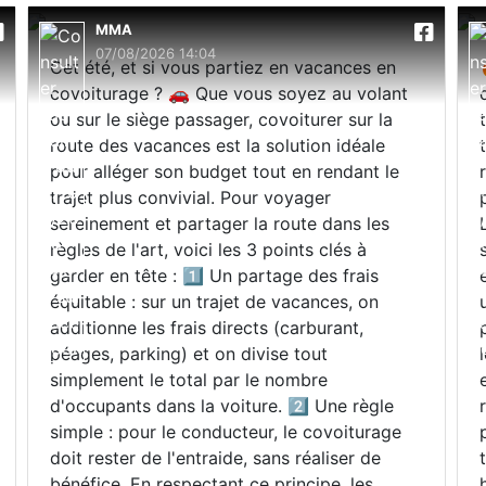
MMA
07/08/2026 14:04
Cet été, et si vous partiez en vacances en
covoiturage ? 🚗 Que vous soyez au volant
ou sur le siège passager, covoiturer sur la
route des vacances est la solution idéale
pour alléger son budget tout en rendant le
trajet plus convivial. Pour voyager
sereinement et partager la route dans les
règles de l'art, voici les 3 points clés à
garder en tête : 1️⃣ Un partage des frais
équitable : sur un trajet de vacances, on
additionne les frais directs (carburant,
péages, parking) et on divise tout
simplement le total par le nombre
d'occupants dans la voiture. 2️⃣ Une règle
simple : pour le conducteur, le covoiturage
doit rester de l'entraide, sans réaliser de
bénéfice. En respectant ce principe, les