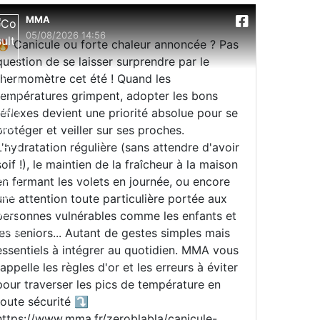
MMA
05/08/2026 14:56
🔥 Canicule ou forte chaleur annoncée ? Pas
question de se laisser surprendre par le
thermomètre cet été ! Quand les
températures grimpent, adopter les bons
réflexes devient une priorité absolue pour se
protéger et veiller sur ses proches.
L'hydratation régulière (sans attendre d'avoir
soif !), le maintien de la fraîcheur à la maison
en fermant les volets en journée, ou encore
une attention toute particulière portée aux
personnes vulnérables comme les enfants et
les seniors... Autant de gestes simples mais
essentiels à intégrer au quotidien. MMA vous
rappelle les règles d'or et les erreurs à éviter
pour traverser les pics de température en
toute sécurité ⤵️
https://www.mma.fr/zeroblabla/canicule-