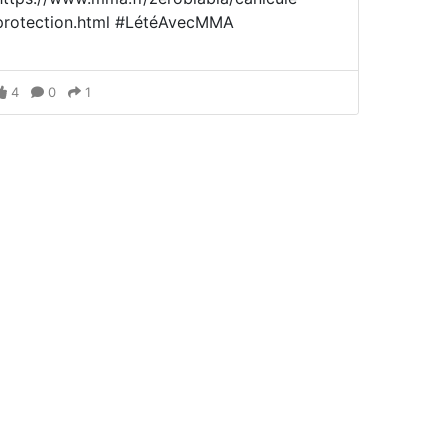
protection.html #LétéAvecMMA
4
0
1