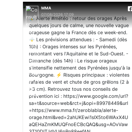
MMA
07/08/2026 17:09
⛈️ Alerte #météo : retour des orages Après
quelques jours de calme, une nouvelle vague
orageuse gagne la France dès ce week-end.
🌩️ Les prévisions attendues : - Samedi (dès
16h) : Orages intenses sur les Pyrénées,
remontant vers l'Aquitaine et le Sud-Ouest. -
Dimanche (dès 14h) : Le risque orageux
s'intensifie nettement des Pyrénées jusqu'à la
Bourgogne. ⚡ Risques principaux : violentes
rafales de vent et chute de gros grêlons (2 à
>3 cm). Retrouvez tous nos conseils de
prévention ici : https://www.google.com/url?
sa=t&source=web&rct=j&opi=89978449&url
=https://www.mma.fr/zeroblabla/alerte-
orage.html&ved=2ahUKEwi1sIX5to6WAxX4U
aQEHaZmKMUQFnoECBcQAQ&usg=AOvVaw
3T10DITJdVU6pRn88eefAN