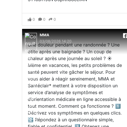
0
0
0
MMA
03/08/2026 14:20
Une douleur pendant une randonnée ? Une
otite après une baignade ? Un coup de
chaleur après une journée au soleil ? ☀️
Même en vacances, les petits problèmes de
santé peuvent vite gâcher le séjour. Pour
vous aider à réagir sereinement, MMA et
Santéclair* mettent à votre disposition un
service d’analyse de symptômes et
d’orientation médicale en ligne accessible à
tout moment. Comment ça fonctionne ? 1️⃣
Décrivez vos symptômes en quelques clics.
2️⃣ Répondez à un questionnaire simple,
fiable et confidentiel. 3️⃣ Obtenez une