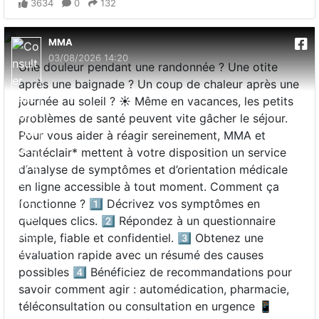
3634
0
132
MMA
03/08/2026 14:20
Une douleur pendant une randonnée ? Une otite
après une baignade ? Un coup de chaleur après une
journée au soleil ? ☀️ Même en vacances, les petits
problèmes de santé peuvent vite gâcher le séjour.
Pour vous aider à réagir sereinement, MMA et
Santéclair* mettent à votre disposition un service
d’analyse de symptômes et d’orientation médicale
en ligne accessible à tout moment. Comment ça
fonctionne ? 1️⃣ Décrivez vos symptômes en
quelques clics. 2️⃣ Répondez à un questionnaire
simple, fiable et confidentiel. 3️⃣ Obtenez une
évaluation rapide avec un résumé des causes
possibles 4️⃣ Bénéficiez de recommandations pour
savoir comment agir : automédication, pharmacie,
téléconsultation ou consultation en urgence 📱