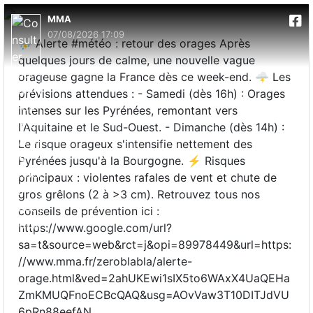
MMA
07/08/2026 17:09
⛈️ Alerte #météo : retour des orages Après
quelques jours de calme, une nouvelle vague
orageuse gagne la France dès ce week-end. 🌩️ Les
prévisions attendues : - Samedi (dès 16h) : Orages
intenses sur les Pyrénées, remontant vers
l'Aquitaine et le Sud-Ouest. - Dimanche (dès 14h) :
Le risque orageux s'intensifie nettement des
Pyrénées jusqu'à la Bourgogne. ⚡ Risques
principaux : violentes rafales de vent et chute de
gros grêlons (2 à >3 cm). Retrouvez tous nos
conseils de prévention ici :
https://www.google.com/url?
sa=t&source=web&rct=j&opi=89978449&url=https:
//www.mma.fr/zeroblabla/alerte-
orage.html&ved=2ahUKEwi1sIX5to6WAxX4UaQEHa
ZmKMUQFnoECBcQAQ&usg=AOvVaw3T10DITJdVU
6pRn88eefAN