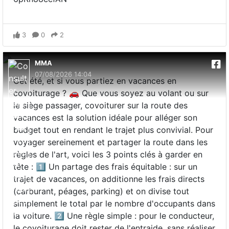
3
0
2
MMA
07/08/2026 14:04
Cet été, et si vous partiez en vacances en
covoiturage ? 🚗 Que vous soyez au volant ou sur
le siège passager, covoiturer sur la route des
vacances est la solution idéale pour alléger son
budget tout en rendant le trajet plus convivial. Pour
voyager sereinement et partager la route dans les
règles de l'art, voici les 3 points clés à garder en
tête : 1️⃣ Un partage des frais équitable : sur un
trajet de vacances, on additionne les frais directs
(carburant, péages, parking) et on divise tout
simplement le total par le nombre d'occupants dans
la voiture. 2️⃣ Une règle simple : pour le conducteur,
le covoiturage doit rester de l'entraide, sans réaliser