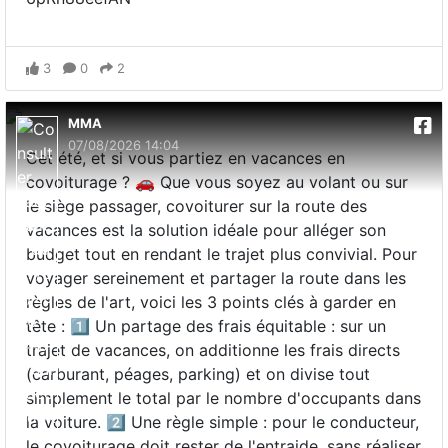
3
0
2
MMA
07/08/2026 14:04
Cet été, et si vous partiez en vacances en
covoiturage ? 🚗 Que vous soyez au volant ou sur
le siège passager, covoiturer sur la route des
vacances est la solution idéale pour alléger son
budget tout en rendant le trajet plus convivial. Pour
voyager sereinement et partager la route dans les
règles de l'art, voici les 3 points clés à garder en
tête : 1️⃣ Un partage des frais équitable : sur un
trajet de vacances, on additionne les frais directs
(carburant, péages, parking) et on divise tout
simplement le total par le nombre d'occupants dans
la voiture. 2️⃣ Une règle simple : pour le conducteur,
le covoiturage doit rester de l'entraide, sans réaliser