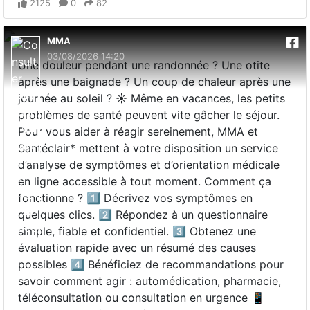
2125
0
82
MMA
03/08/2026 14:20
Une douleur pendant une randonnée ? Une otite
après une baignade ? Un coup de chaleur après une
journée au soleil ? ☀️ Même en vacances, les petits
problèmes de santé peuvent vite gâcher le séjour.
Pour vous aider à réagir sereinement, MMA et
Santéclair* mettent à votre disposition un service
d’analyse de symptômes et d’orientation médicale
en ligne accessible à tout moment. Comment ça
fonctionne ? 1️⃣ Décrivez vos symptômes en
quelques clics. 2️⃣ Répondez à un questionnaire
simple, fiable et confidentiel. 3️⃣ Obtenez une
évaluation rapide avec un résumé des causes
possibles 4️⃣ Bénéficiez de recommandations pour
savoir comment agir : automédication, pharmacie,
téléconsultation ou consultation en urgence 📱