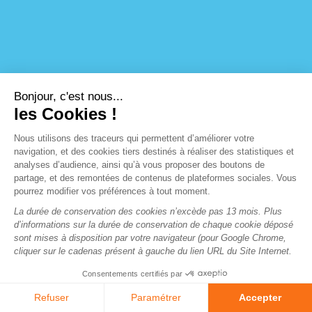
Bonjour, c'est nous...
les Cookies !
Nous utilisons des traceurs qui permettent d’améliorer votre
navigation, et des cookies tiers destinés à réaliser des statistiques et
analyses d’audience, ainsi qu’à vous proposer des boutons de
partage, et des remontées de contenus de plateformes sociales. Vous
pourrez modifier vos préférences à tout moment.
La durée de conservation des cookies n’excède pas 13 mois. Plus
d’informations sur la durée de conservation de chaque cookie déposé
sont mises à disposition par votre navigateur (pour Google Chrome,
cliquer sur le cadenas présent à gauche du lien URL du Site Internet.
Consentements certifiés par
*données obligatoires
Cette application n’est pas développée, gérée, associée ou sponsorisée par
Refuser
Paramétrer
Accepter
Cliquez-ici pour modifier vos préférences en matière de cookies
Facebook.